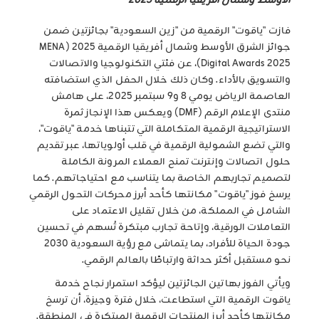
الأوسط وشمال أفريقيا الرقمية 2025
فازت "ياقوت" الرقمية من "زين السعودية" بجائزتين ضمن
جوائز الشرق الأوسط وشمال أفريقيا الرقمية 2025 (MENA
Digital Awards 2025)، عن فئتي التكنولوجيا والاتصالات
والتسويق بالأداء. وكان ذلك خلال الحفل الذي استضافته
العاصمة الرياض يومي 8 و9 سبتمبر 2025، على هامش
منتدى الإعلام الرقم (DMF) ويعكس هذا الإنجاز ثمرة
الاستراتيجية الرقمية المتكاملة التي تتبناها خدمة "ياقوت"،
والتي تضع الشمولية الرقمية في قلب أولوياتها، عبر تقديم
حلول اتصالات وإنترنت تمنح العملاء المرونة الكاملة
لتصميم تجاربهم الخاصة بما يتناسب مع احتياجاتهم. كما
يرسخ فوز "ياقوت" مكانتها كأحد أبرز محركات التحول الرقمي
الشامل في المملكة، من خلال تقليل الاعتماد على
التعاملات الورقية، وإتاحة تجارب مبتكرة تُسهم في تحسين
جودة الحياة للأفراد، بما يتماشى مع رؤية السعودية 2030
نحو مستقبل أكثر حداثة وارتباطًا بالعالم الرقمي.
ويأتي الفوز بهاتين الجائزتين ليؤكد استمرار نجاح خدمة
ياقوت الرقمية التي استطاعت، خلال فترة وجيزة، أن ترسخ
مكانتها كأحد أبرز المنتجات الرقمية المبتكرة في المنطقة.