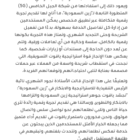
ويعود ذلك إلى استفادتها من شبكة الجيل الخامس (5G)
المتطورة التابعة لـ"زين السعودية"، ما أتاح لها تقديم تجربة
رقمية متكاملة عبر تطبيق مخصص يمكّن المستخدمين
من إدارة كل تفاصيل الخدمة بسهولة، بدءًا من تفعيل
الشريحة وحتى التجديد الشهري. وتمتاز هذه التجربة بكونها
رقمية بالكامل، سلسة وخالية من أي تعاملات ورقية، وتتم
عن بُعد دون الحاجة إلى مستندات أو زيارات شخصية. كما
يعكس هذا الإنجاز قوة استراتيجية ياقوت التسويقية، التي
نجحت في استقطاب شريحة واسعة من العملاء عبر حملات
مصممة بعناية لتلبي احتياجاتهم وتوقعاتهم الفريدة.
وتعليقًا على هذا الإنجاز، قالت الأستاذة نجود الشهري، نائبة
الرئيس التنفيذية للاستراتيجية والابتكار في "زين السعودية":
"تجسّد ياقوت جوهر استراتيجية زين السعودية والتزامها
بالابتكار والتطوير. ورسالتنا هي تقديم تجربة رقمية رائدة تثري
حياة الناس وتلبي تطلعاتهم نحو تواصل سلس واتصال
موثوق. ونحن فخورون باستمرار ياقوت في تقديم أداء متميز،
مما يجعله الخيار الأمثل للمستخدمين الذين يبحثون عن
خدمة تعكس تطلعاتهم، وتتحدث بلغتهم، وتبقيهم في
طليعة المستقبل الرقمي".