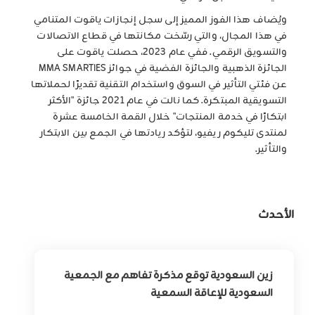
ويُضاف هذا الفوز المميز إلى سجل إنجازات ياقوت المتنامي
في هذا المجال، والتي رسّخت مكانتها في قطاع الاتصالات
والتسويق الرقمي. ففي عام 2023، حصلت ياقوت على
الجائزة الذهبية والجائزة الفضية في جوائز MMA SMARTIES
عن فئتي التأثير في السوق واستخدام التقنية تقديرًا لحملاتها
التسويقية المبتكرة. كما نالت في عام 2021 جائزة "الأكثر
ابتكارًا في خدمة المنتجات" خلال القمة الخامسة عشرة
لمنتدى تليكوم ريفيو، لتؤكد ريادتها في الجمع بين الابتكار
والتأثير.
الأحدث
زين السعودية توقع مذكرة تفاهم مع الجمعية
السعودية للإعاقة السمعية
لتوسيع أثر التقنية في خدمة وتمكين الأشخاص