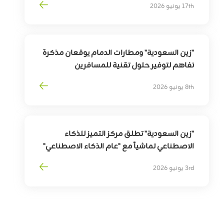
17th يونيو 2026
ذوي الإعاقة السمعية
"زين السعودية" ومطارات الدمام يوقعان مذكرة
تفاهم لتوفير حلول تقنية للمسافرين
بهدف
تمكين
التحوّل
الرقمي
لقطاع
السفر
8th يونيو 2026
وترقية
تجربة
المسافرين
"زين السعودية" تطلق مركز التميز للذكاء
الاصطناعي تماشياً مع "عام الذكاء الاصطناعي"
3rd يونيو 2026