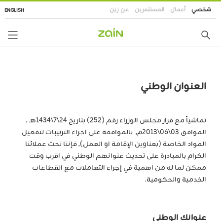
تجاوز
شخصي
أعمال
المستثمرين
عن زين
ENGLISH
إلى
المحتوى
الرئيسي
العنوان الوطني
تماشياً مع قرار مجلس الوزراء رقم (252) بتاريخ 24\7\1434هـ ,
الموافق 03\06\2013م, بالموافقة على اجراء الترتيبات لتفعيل
المواد الخاصة (بعناوين الإقامة او العمل), فإننا نحث عملائنا
الكرام بالمبادرة على تحديث عنوانهم الوطني في اقرب وقت
ممكن لما له من اهمية في إجراء التعاملات مع القطاعات
الخدمية والحكومية.
عنوانك الوطني