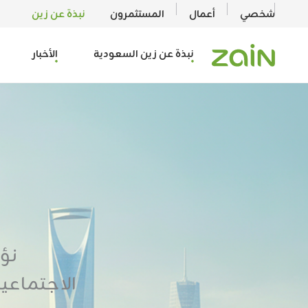
خطي
content
شخصي
أعمال
المستثمرون
نبذة عن زين
لى
لمحتوى
نبذة عن زين السعودية
الأخبار
نؤ
الاجتماعي