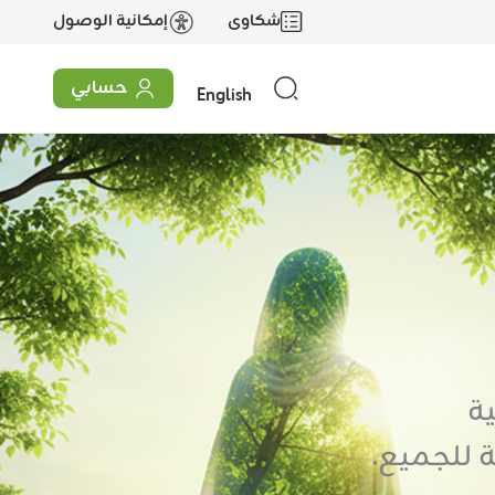
شكاوى
إمكانية الوصول
حسابي
English
ة
 للجميع.