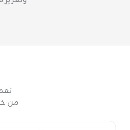
وتعزيز م
نعمل
من خلا