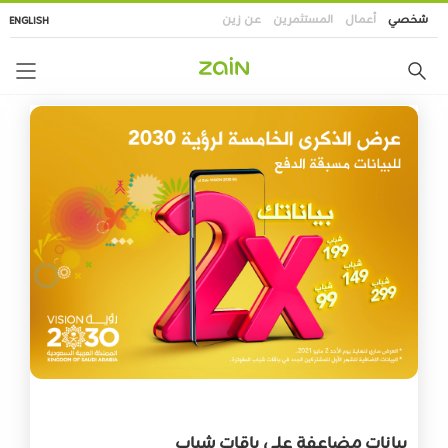
تجاوز
شخصي
أعمال
المستثمرين
عن زين
ENGLISH
إلى
المحتوى
الرئيسي
بيانات مضاعفة على باقات شباب