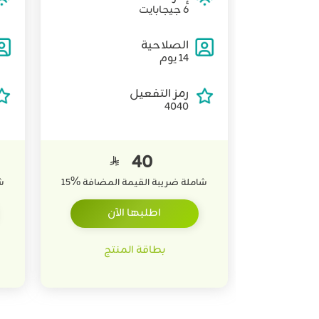
6 جيجابايت
الصلاحية
14 يوم
رمز التفعيل
4040
40

شاملة ضريبة القيمة المضافة
%
15
ش
اطلبها الآن
بطاقة المنتج