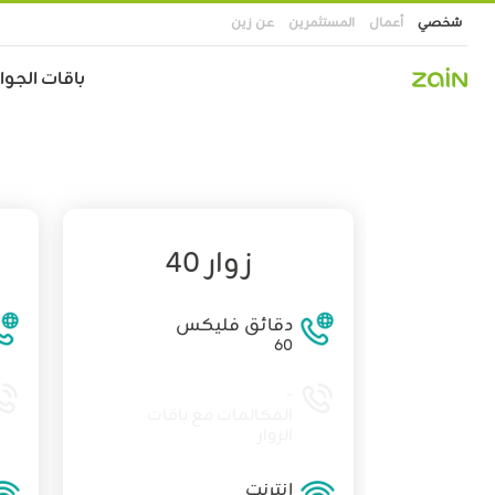
شخصي
أعمال
المستثمرين
عن زين
Main
باقات الجوال
navigation
تجاوز
إلى
المحتوى
الرئيسي
زوار 40
دقائق فليكس
60
-
المكالمات مع باقات
الزوار
إنترنت