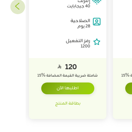
إنترنت
إنت
40 جيجابايت
60 جيجابايت
الصلاحية
الص
28 يوم
28 يوم
رمز التفعيل
رمز
600
1200
120

ة
%
15
شاملة ضريبة القيمة المضافة
%
15
شاملة ض
اطلبها الآن
بطاقة المنتج