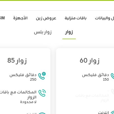
 والبيانات
باقات منزلية
عروض زين
الأجهزة
SIM
زوار
زوار بلس
زوار 60
زوار 85
دقائق فليكس
دقائق فليكس
250
150
-
المكالمات مع باقات
المكالمات مع باقات
الزوار
الزوار
لا محدودة
إنترنت