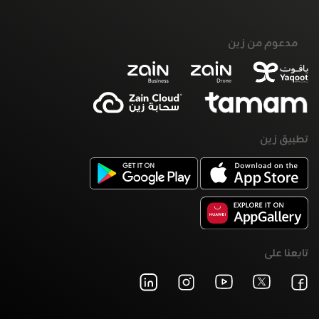
مدعوم من زين
تطبيق زين
تابعنا على