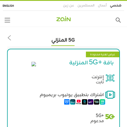
تجاوز
شخصي
أعمال
المستثمرين
عن زين
ENGLISH
إلى
المحتوى
الرئيسي
5G المنزلي
عرض لفترة محدودة
باقة
+5G
المنزلية
إنترنت
ثابت
اشتراك بتطبيق يوتيوب بريميوم
+5G
مدعوم