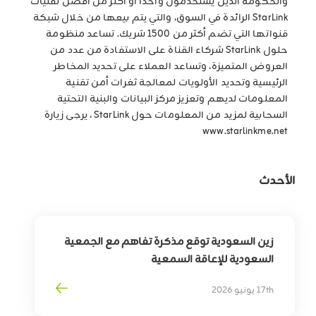
والحكومة الذين يستخدمون واحدًا أو أكثر من أفضل تقنيات
StarLink الرائدة في السوق، والتي يتم بيعها من خلال شبكة
قنواتها التي تضم أكثر من 1500 شريك. تساعد منظومة
حلول StarLink شركاء القناة على الاستفادة من عدد من
العروض المتميزة، وتساعد العملاء على تحديد المخاطر
الرئيسية وتحديد الأولويات لمعالجة ثغرات أمن تقنية
المعلومات لديهم وتعزيز مركز البيانات والبنية التحتية
السحابية لمزيد من المعلومات حول StarLink ، يرجى زيارة
www.starlinkme.net
الأحدث
زين السعودية توقع مذكرة تفاهم مع الجمعية
السعودية للإعاقة السمعية
لتوسيع أثر التقنية في خدمة وتمكين الأشخاص
17th يونيو 2026
ذوي الإعاقة السمعية