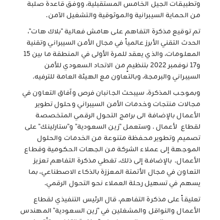
وتطبيقات الجيل الخامس المستقبلية، ووفق قاعدة صلبة
من الحماية السيبرانية والموثوقية والتشغيل الآمن.
تم توقيع مذكرة التفاهم على هامش فعالية "بلاك هات"،
الحدث التقني الأبرز عالمياً في مجال الأمن السيبراني وتقنية
المعلومات، والذي يعقد للمرة الأولى في المنطقة ما بين 15
و17 نوفمبر 2022 بتنظيمٍ من الاتحاد السعودي للأمن
السيبراني والبرمجة، وبالتعاون مع الهيئة العامة للترفيه.
وبموجب المذكرة، سيبحث الجانبان فرص وآفاق التعاون في
مجالات منتجات وخدمات الأمن السيبراني وحلول تطوير
الأعمال بالإضافة الى برامج التحول الرقمي المتخصصة
لقطاع لأعمال . وستعمل "زين السعودية" و"ستارلينك" على
تصميم وتطوير محفظة متنوعة من الخدمات والحلول
الموجهة إلى عملاء الشركة من الجهات الحكومية وقطاع
الأعمال. بالإضافة إلى ذلك، تغطي مذكرة التفاهم تعزيز
التعاون في مجال الأتمتة المعززة بالذكاء الاصطناعي، بما
يسهم في تسهيل رحلة العملاء نحو التحول الرقمي.
تعليقاً على مذكرة التفاهم، قال الرئيس التنفيذي لقطاع
الأعمال والنواقل والمشغلين في "زين السعودية" المهندس