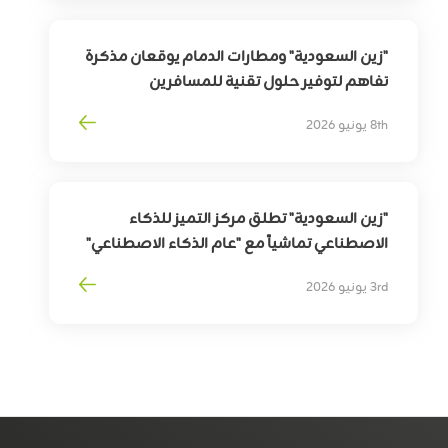
"زين السعودية" ومطارات الدمام يوقعان مذكرة
تفاهم لتوفير حلول تقنية للمسافرين
بهدف
تمكين
التحوّل
الرقمي
لقطاع
السفر
8th يونيو 2026
وترقية
تجربة
المسافرين
"زين السعودية" تطلق مركز التميز للذكاء
الاصطناعي تماشياً مع "عام الذكاء الاصطناعي"
3rd يونيو 2026