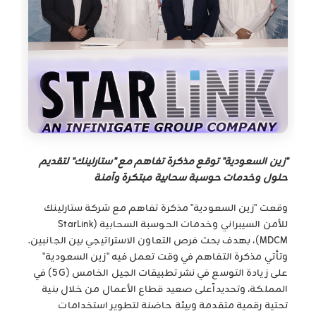
"زين السعودية" توقع مذكرة تفاهم مع "ستارلينك" لتقديم
حلول وخدمات حوسبة سحابية مبتكرة وآمنة
وقعت "زين السعودية" مذكرة تفاهم مع شركة ستارلينك
للأمن السيبراني وخدمات الحوسبة السحابية (StarLink
MDCM)، بهدف بحث فرص التعاون الاستراتيجي بين الجانبين.
وتأتي مذكرة التفاهم في وقت تعمل فيه "زين السعودية"
على زيادة التوسع في نشر تطبيقات الجيل الخامس (5G) في
المملكة، وتحديداًعلى صعيد قطاع الأعمال من خلال بنية
تحتية رقمية متقدمة وبيئة حاضنة لتطوير استخدامات