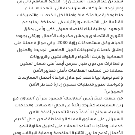
سعد بن عبدالرحمن السدحان إن "مذكرة التفاهم تأتي في
إطار توجه الشراكات الاستراتيجية التي انتهجناها لبناء
منظومة رقمية متكاملة وآمنة لكل الخدمات والتطبيقات
القائمة على الاتصالات والإنترنت في المملكة، بما يدعم
الجهود الوطنية لبناء اقتصاد معرفي ذكي وآمن يحقق
التنويع الاقتصادي ويحسّن مخرجات الأعمال ويرتقي بجودة
الحياة، وفق مستهدفات رؤية 2030. وفي موازاة عملنا على
إطلاق خدمات وتطبيقات الجيل الخامس الجديدة والحلول
السحابية وإنترنت الأشياء والبلوك تشين والروبوتات
والطائرات من دون طيار، نحرص أيضاَ على ضمان تمكين
عملائنا من مختلف القطاعات بأعلى معايير الأمن
والموثوقية لبياناتهم مع خلال مراعاة أفضل الممارسات
ومواصة تطوير متطلبات تحسين إدارة مخاطر الأمن
السيبراني".
من جهته، اعتبّر رئيس "ستارلينك" محمود نمر أن "التعاون مع
زين السعودية، كشركة رائدة في مجال الاتصالات والخدمات
الرقمية، سيفتح لنا آفاقاً جديدة لتعميم ثقافة الأمن
السيبراني على مستوى المملكة والمنطقة، من خلال تقديم
خدمات ومنتجات تساعد العملاء على تطبيق مقاربة لنمو
الأعمال تدمج ما بين التقنية المتقدمة وحماية البيانات. ومن