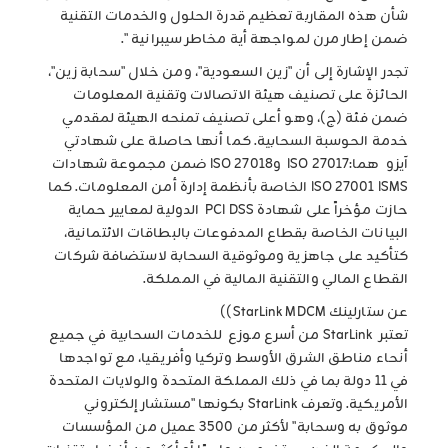
شأن هذه المقاربة تعظيم قدرة الحلول والخدمات التقنية
ضمن إطار مرن لمواجهة أية مخاطر سيبرانية ".
تجدر الإشارة إلى أن "زين السعودية"، ومن خلال "سحابة زين"،
الحائزة على تصنيف هيئة الاتصالات وتقنية المعلومات
ضمن فئة (ج)، وهو أعلى تصنيف تمنحه الهيئة لمقدمي
خدمة الحوسبة السحابية. كما أنها حاصلة على شهادتي
آيزو هما:ISO 27017 وISO 27018 ضمن مجموعة شهادات
ISO 27001 ISMS الخاصة بأنظمة إدارة أمن المعلومات. كما
حازت مؤخراً على شهادة PCI DSS الدولية لمعايير حماية
البيانات الخاصة بقطاع المدفوعات بالبطاقات الائتمانية،
كتأكيد على جاهزية وموثوقية السحابة لاستضافة شركات
القطاع المالي والتقنية المالية في المملكة.
عن ستارلينك StarLink MDCM))
تعتبر StarLink من أسرع موزع للخدمات السحابية في جميع
أنحاء مناطق الشرق الأوسط وتركيا وأفريقيا، مع تواجدها
في 11 دولة بما في ذلك المملكة المتحدة والولايات المتحدة
الأمريكية. وتعرف StarLink بكونها "مستشار إلكتروني
موثوق به وسحابة" لأكثر من 3500 عميل من المؤسسات