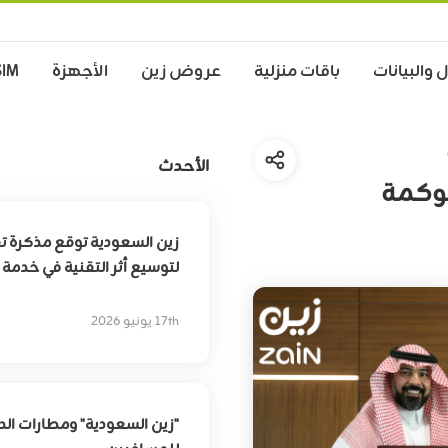
 والبيانات
باقات منزلية
عروض زين
الأجهزة
SIM
الأحدث
حوكمة
زين السعودية توقع مذكرة ت
لتوسيع أثر التقنية في خدم
17th يونيو 2026
"زين السعودية" ومطارات الد