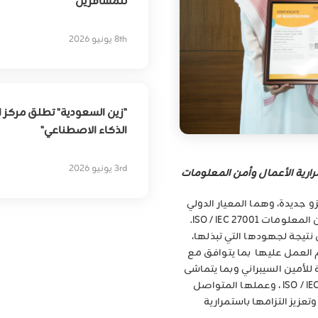
للمسافرين
بهدف
تمكين
التحوّل
الرقمي
8th يونيو 2026
"زين السعودية" تطلق مركز ال
الذكاء الاصطناعي"
3rd يونيو 2026
رارية الأعمال وأمن المعلومات
جديدة، وهما المعيار الدولي
لنظام إدارة إستمرارية الأعمالISO 22301 ومعيار أمن المعلومات ISO / IEC 27001.
تيجة لجهودها التي تبذلها،
م العمل عليها بما يتوافق مع
 للأمين السيبراني وبما يتماشى
مع المعيار الدولي ISO 22301 :2019 و ISO / IEC 27001:2013 ، وعملها المتواصل
عزيز التزامها باستمرارية