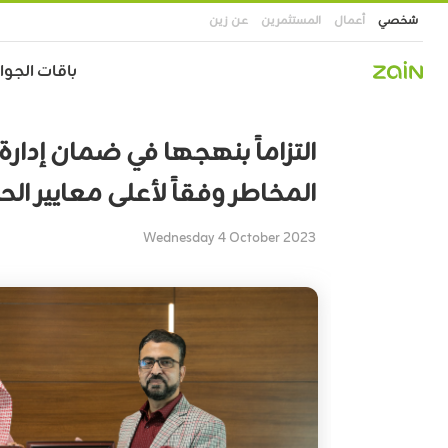
شخصي
أعمال
المستثمرين
عن زين
Main
باقات الجوال
navigation
تجاوز
إلى
التزاماً بنهجها في ضمان إدارة
المحتوى
الرئيسي
المخاطر وفقاً لأعلى معايير ال
Wednesday 4 October 2023