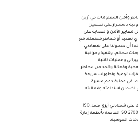
مخاطر وأمن المعلومات في "زين
دية باستمرار على تحصين
 معايير الأمن والحماية على
ي تهديد أو مخاطر محتملة، مع
كما أن حصولنا على شهادتي
لومات محكم، وتنفيذ ومراقبة
راني وعمليات تقنية
جية وفعالة والحد من مخاطر
زات نوعية وتطورات سريعة
ين السعودية قدما في عملية دعم مسيرة
ل لضمان استدامته وفعاليته
وتجدر الإشارة إلى أن "زين السعودية" حصلت قبل ذلك على شهادتي آيزو هما: ISO
27017 وISO 27018 ضمن مجموعة شهادات ISO 27001 ISMS الخاصة بأنظمة إدارة
دمات الحوسبة.