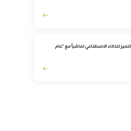
لقطاع
السفر
وترقية
تجربة
المسافرين
تميز للذكاء الاصطناعي تماشياً مع "عام