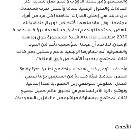
والمجتمع. ومع عملنا الدؤوب والمتواصل لتقديم أكثر
الخدمات والحلول الرقمية تقدماً وأفضل تجربة مستخدم،
فإن غايتنا هي إطلاق القدرات الكامنة لكل فرد من أفراد
مجتمعنا، وفي مقدمتهم الأشخاص ذوي الإعاقة. بذلك
ننهض بمجتمعنا وندعم تحقيق مستهدفات رؤية السعودية
2030 وتطلعات قيادتنا الرشيدة المتمحورة حول رفاهية
الإنسان. لذا، نجد أن قيمنا المؤسسية تأخذ من التنوع
والشمولية أحد محاورها الرئيسية لدعم وتمكين دمج كافة
فئات المجتمع، وتحديداً الأشخاص ذوي الإعاقة".
وأضافت: "ومن خلال هذه الشراكة مع تطبيق Be My Eyes
المتفرد بخدمته لفئة محددة من المجتمع، فإننا نعطي
العمل التطوعي لموظفي زين السعودية بُعداً إضافياً،
ونوسّع دائرة الأثر لنساهم في تحقيق عالم جميل لجميع
فئات المجتمع وبمشاركة مباشرة من عائلة زين السعودية".
الأحدث