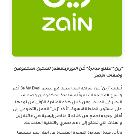
"زين " تطلق مبادرة " كُن النور لرحلتهم" لتمكين المكفوفين
وضعاف البصر
أعلنت "زين" عن شراكة استراتيجية مع تطبيق Be My Eyes أكبر
وأسرع المجتمعات نمواً لمساعدة المكفوفين وضعاف
البصر في العالم. ومن خلال هذه المبادرة الأولى من نوعها
على مستوى المنطقة، سوف تأخذ "زين" العمل التطوعي إلى
آفاق جديدة تجمع من خلاله 3 عناصر رئيسية هي عائلة زين
والفئات التي تحتاج إلى دعم بصري والتقنية المتقدمة.
وتأتي هذه المبادرة النوعية المتميزة في إطار إستراتيجيتها