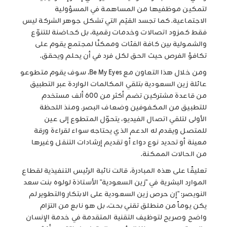
لتمكين موظفيها من المساهمة في المسؤولية
الاجتماعية. كما تجسد القيَم التي تشكل جوهر الشركة ليس
فقط كمزود اتصالات وخدمات رقمية، بل كحاضنة للتنوّع
والشمولية بين كافة الفئات وممكنًا لمجتمع يقوم على
تكافؤ الفرص حيث الحق لكل فرد في أن يحلم ويحقق.
ومن خلال هذا التعاون مع Be My Eyes، سوف يقوم متطوعو
عائلة زين السعودية بتلقي المكالمات الواردة عبر التطبيق
من قاعدة مشتركين تضم أكثر من 600 ألف مستخدم
للتطبيق من المكفوفين وضعاف البصر. ومنذ اللحظة
الأولى لتلقي اتصال الفيديو، يتحوّل المتطوع إلى عين
للمتصل ويقدم له الدعم الذي يحتاجه سواء لقراءة ورقة
معينة أو تحديد نوع دواء أو تقديم إرشادات التنقل وغيرها
من الحالات الممكنة.
تعليقًا على هذه المبادرة، قالت نائبة الرئيس التنفيذية لقطاع
الموارد البشرية في "زين السعودية" الأستاذة لولوه بنت سعد
النويصر: "إن حرص زين السعودية على الابتكار والتطوير لم
يكن يوماً من منطلق تقني بحت، بل هو نابع من التزام
واضح وصريح لتوظيف التقنية المتقدمة في خدمة الإنسان