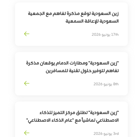
زين السعودية توقع مذكرة تفاهم مع الجمعية
السعودية للإعاقة السمعية
لتوسيع أثر التقنية في خدمة وتمكين الأشخاص
17th يونيو 2026
ذوي الإعاقة السمعية
"زين السعودية" ومطارات الدمام يوقعان مذكرة
تفاهم لتوفير حلول تقنية للمسافرين
بهدف
تمكين
التحوّل
الرقمي
لقطاع
السفر
8th يونيو 2026
وترقية
تجربة
المسافرين
"زين السعودية" تطلق مركز التميز للذكاء
الاصطناعي تماشياً مع "عام الذكاء الاصطناعي"
3rd يونيو 2026