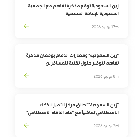
زين السعودية توقع مذكرة تفاهم مع الجمعية
السعودية للإعاقة السمعية
لتوسيع أثر التقنية في خدمة وتمكين الأشخاص
17th يونيو 2026
ذوي الإعاقة السمعية
"زين السعودية" ومطارات الدمام يوقعان مذكرة
تفاهم لتوفير حلول تقنية للمسافرين
بهدف
تمكين
التحوّل
الرقمي
لقطاع
السفر
8th يونيو 2026
وترقية
تجربة
المسافرين
"زين السعودية" تطلق مركز التميز للذكاء
الاصطناعي تماشياً مع "عام الذكاء الاصطناعي"
3rd يونيو 2026