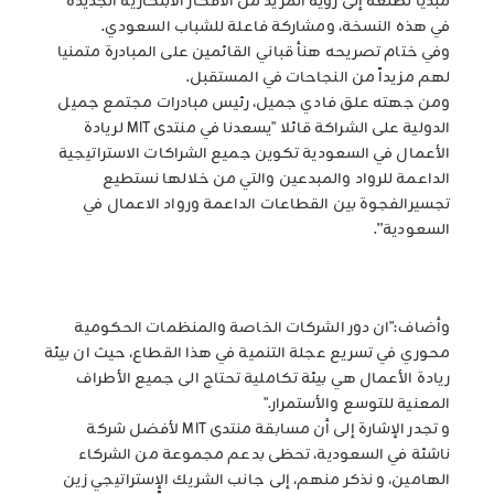
مبدياً تطلعه إلى رؤية المزيد من الأفكار الابتكارية الجديدة
في هذه النسخة، ومشاركة فاعلة للشباب السعودي.
وفي ختام تصريحه هنأ قباني القائمين على المبادرة متمنيا
لهم مزيداً من النجاحات في المستقبل.
ومن جهته علق فادي جميل، رئيس مبادرات مجتمع جميل
الدولية على الشراكة قائلا "يسعدنا في منتدى MIT لريادة
الأعمال في السعودية تكوين جميع الشراكات الاستراتيجية
الداعمة للرواد والمبدعين والتي من خلالها نستطيع
تجسيرالفجوة بين القطاعات الداعمة ورواد الاعمال في
السعودية”.
وأضاف:"ان دور الشركات الخاصة والمنظمات الحكومية
محوري في تسريع عجلة التنمية في هذا القطاع، حيث ان بيئة
ريادة الأعمال هي بيئة تكاملية تحتاج الى جميع الأطراف
المعنية للتوسع والأستمرار."
و تجدر الإشارة إلى أن مسابقة منتدى MIT لأفضل شركة
ناشئة في السعودية، تحظى بدعم مجموعة من الشركاء
الهامين، و نذكر منهم، إلى جانب الشريك الإٍستراتيجي زين