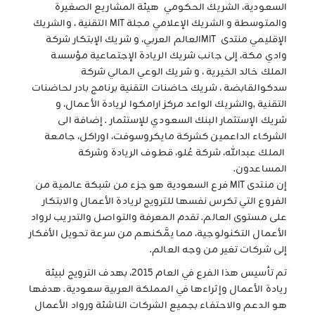
السعودية، الشريك الحكومي هيئة المشاريع الصغيرة
والمتوسطة و الشريك الإعلامي مجلة MIT التقنية ، والشريك
الإقليمي منتدى MITالعالم العربي، و شريك الإبتكار شركة
وادي مكة، إلى جانب شريك الريادة الإجتماعية مؤسسة
الملك خالد الخيرية ، و شريك الوعي المالي شركة
سدكوالقابضة ، شريك حاضنات التقنية برنامج بادر لحاضنات
التقنية ,والشريك الواعد مركز ارامكوا لريادة الأعمال، و
شريك الإستثمار البنك السعودي للإستثمار . إضافة الى
الشركاء الداعمين كشركة مايكروسوفت، اوراكل، جامعة
الملك عبدالله، شركة عُلو، قطوف الريادة وشركة
المساعدون.
إن منتدى MIT فرع السعودية هو جزء من شبكة عالمية من
الفروع التي تكرس نفسها للترويج لريادة الأعمال والابتكار
على مستوى العالم. تقدم المعرفة والتواصل والتدريب لرواد
الأعمال التكنولوجية، مما يمَّكنهم من سرعة تحويل الأفكار
إلى شركات تغير من وجه العالم.
تم تأسيس هذا الفرع في العام 2015، بهدف الترويج لبيئة
ريادة الأعمال وإثراءها في المملكة العربية سعودية. هدفها
هو الدعم والاحتفاء بجميع الشركات الناشئة ورواد الأعمال