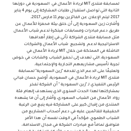
لمسابقة منتدى MIT لريادة الأعمال في السعودية في دورتها
الثانية التي تواصل استقبال طلبات المشاركة إلى يوم 4 يناير
2017 ليتم الإعلان عن الفائزين يوم 11 مارس 2017.
وأشارت زين السعودية إلى أن خلق بيئة محفزة للأعمال عن
طريق دعم مبادرات ومسابقات مبتكرة تدعم شباب الأعمال
مثل مسابقة منتدى الشراكة تأتي في إطار أهدافها
الاستراتيجية لدعم وتشجيع شباب الأعمال والشركات
الناشئة في المملكة من خلال MIT لريادة الأعمال في
السعودية، التي تهدف إلى تحفيز الشباب والشابات في خوض
تجربة تأسيس مشاريعهم التجارية والإجتماعية.
وتعليقًا على الدعم الذي تقدمه "زين السعودية" لمسابقة
منتدى MIT لريادة الأعمال في السعودية، أوضح حسان قباني
الرئيس التنفيذي لـ "زين السعودية " أن الشركة تفخر
بمشاركتها لهذا الحدث السنوي الذي يستهدف إلهام فئة
رواد الأعمال من الشباب السعودي، وأشار إلى أن ما يشهده
المنتدى من إقبال كبير على المشاركة فيه ينبع من الرغبة
الحقيقية للقائمين عليه في دعم أصحاب المشاريع من
الشباب الطموح، مؤكداً في الوقت نفسه أن هذا الأمر
متوافق تماماً مع مبادرات الشركة في مجال الاستدامة،