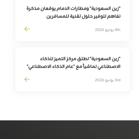
"زين السعودية" ومطارات الدمام يوقعان مذكرة
تفاهم لتوفير حلول تقنية للمسافرين
بهدف
تمكين
التحوّل
الرقمي
لقطاع
السفر
8th يونيو 2026
وترقية
تجربة
المسافرين
"زين السعودية" تطلق مركز التميز للذكاء
الاصطناعي تماشياً مع "عام الذكاء الاصطناعي"
3rd يونيو 2026