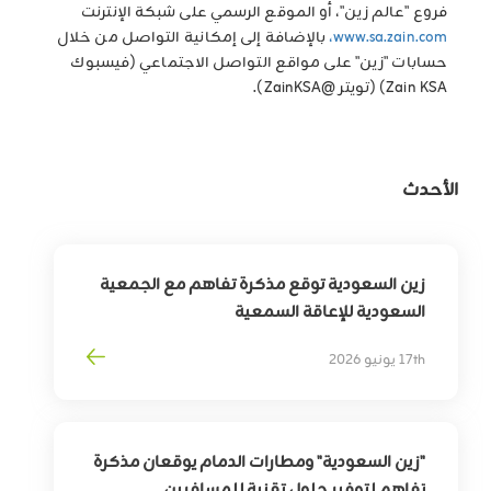
فروع "عالم زين"، أو الموقع الرسمي على شبكة الإنترنت
www.sa.zain.com،
بالإضافة إلى إمكانية التواصل من خلال
حسابات "زين" على مواقع التواصل الاجتماعي (فيسبوك
Zain KSA) (تويتر @ZainKSA).
الأحدث
زين السعودية توقع مذكرة تفاهم مع الجمعية
السعودية للإعاقة السمعية
لتوسيع أثر التقنية في خدمة وتمكين الأشخاص
17th يونيو 2026
ذوي الإعاقة السمعية
"زين السعودية" ومطارات الدمام يوقعان مذكرة
تفاهم لتوفير حلول تقنية للمسافرين