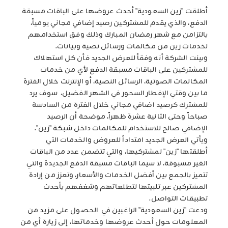
أطلقت "زين السعودية" أحدث عروضها على الباقات مسبقة
الدفع، والذي يقدم للمشتركين رصيد إضافي مجاني يومياً،
بالتزامن مع شهر رمضان المبارك وذلك وفق استخدامهم
لخدمات زين من مكالمات ورسائل نصية وبيانات.
وبينت الشركة أنه وفقاً للعرض الجديد فأن كل استهلاك
للمشتركين على الباقات مسبقة الدفع لأي من خدمات
المكالمات الصوتية، الرسائل النصية، أو الإنترنت خلال الفترة
ما بين وقتي الإفطار السحور في الشهر الفضيل، سوف يرد
للمشترك كرصيد اضافي مجاني خلال الفترة من السادسة
صباحاً وحتى الثانية عشرة ظهراً، موضحة أن الرصيد
الإضافي صالح للاستخدام للمكالمات داخل شبكة "زين".
ويأتي العرض الجديد امتداداُ للعروض والخدمات التي
أطلقتها "زين" لمشتركيها، والتي تتضمن عدد من الباقات
الغير مسبوقة، لا سيما الباقات مسبقة الدفع الجديدة والتي
تتميز بالجمع بين أفضل الخدمات والأسعار، وتعزز من إرادة
المشتركين عبر تلبيتها لتطلعاتهم وشغفهم بأحدث
تطبيقات التواصل.
ودعت "زين السعودية" الراغبين في الحصول على مزيد من
المعلومات حول أحدث عروضها وخدماتها، إلى زيارة أي من