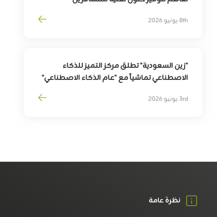
بهدف
تمكين
التحوّل
الرقمي
لقطاع
السفر
8th يونيو 2026
وترقية
تجربة
المسافرين
"زين السعودية" تطلق مركز التميز للذكاء
الاصطناعي تماشياً مع "عام الذكاء الاصطناعي"
3rd يونيو 2026
نظرة عامة