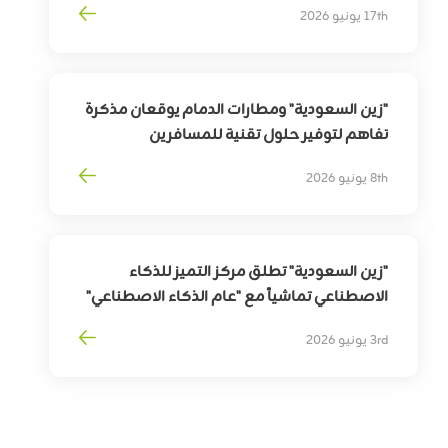
17th يونيو 2026
ذوي الإعاقة السمعية
"زين السعودية" ومطارات الدمام يوقعان مذكرة
تفاهم لتوفير حلول تقنية للمسافرين
بهدف
تمكين
التحوّل
الرقمي
لقطاع
السفر
8th يونيو 2026
وترقية
تجربة
المسافرين
"زين السعودية" تطلق مركز التميز للذكاء
الاصطناعي تماشياً مع "عام الذكاء الاصطناعي"
3rd يونيو 2026