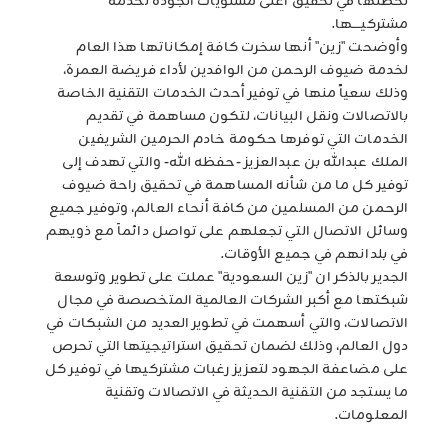
لخطتها في تحقيق أعلى مستويات الجودة لخدمة
مشتركيــــها.
وأوضحت "زين" أنها سخرت كافة إمكاناتها هذا العام
لخدمة ضيوف الرحمن من الوافدين لأداء فريضة العمرة،
وذلك سعياً منها في توفير أحدث الخدمات التقنية الخاصة
بالاتصالات ونقل البيانات، لتكون مساهمة في تقديم
الخدمات التي توفرها حكومة خادم الحرمين الشريفين
الملك عبدالله بن عبدالعزيز -حفظه الله- والتي تهدف إلى
توفير كل ما من شأنه المساهمة في تحقيق راحة ضيوف
الرحمن من المسلمين من كافة أنحاء العالم، وتوفير جميع
وسائل الاتصال التي تجعلهم على تواصل دائماَ مع ذويهم
في بلدانهم في جميع الأوقات.
الجدير بالذكر ان "زين السعودية" عملت على تطوير وتوسعة
شبكتها مع أكبر الشركات العالمية المتخصصة في مجال
الاتصالات، والتي أسهمت في تطوير العديد من الشبكات في
دول العالم، وذلك لضمان تحقيق استراتيجيتها التي تحرص
على مضاعفة الجهود لتعزيز رغبات مشتركيها في توفير كل
ما يستجد من التقنية الحديثة في الاتصالات وتقنية
المعلومات.