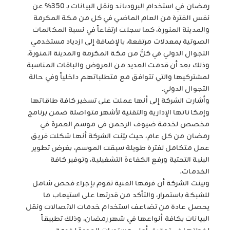
رمضان في استخدام البرودباند ونقل البيانات بـ 350% عن
نفس الفترة من العام الماضي في كل من مكة المكرمة
والمدينة المنورة، كما سجلت ارتفاعاً في نسبة المكالمات
الصوتية بمعدلات مرتفعة، بالإضافة إلى ازدياد مستخدمي
التجوال الدولي في كلٌّ من مكة المكرمة والمدينة المنورة،
وذلك بعد أن قدمت العديد من العروض والباقات المناسبة
لمشتركيها والتي تتوافق مع متطلباتهم داخلياً وفي حالة
التجوال الدولي.
وأشارت الشركة إلى أنها عملت على تسخير كافة طاقاتها
وإمكاناتها الإدارية والتقنية لأشهر متواصلة ضمن برنامج
مخصص لخدمة ضيوف الرحمن في موسم العمرة في
رمضان من كل عام، حيث بيّنت الشركة أنها شكلت فريق
عمل متكامل لفترة طويلة سبقت الموسم، بغرض تطوير
البنية التحتية ورفع الكفاءة التشغيلية، وتوفير كافة
الخدمات.
وبينت الشركة أن فرقها الفنية تقوم بإجراء فحص شامل
للشبكة باستمرار، والتأكد من قدرتها على استيعاب ما
يحصل عادة من تضاعف استخدام خدمات الاتصالات ونقل
البيانات بكافة أنواعها في شهر رمضان، وذلك تطبيقاً