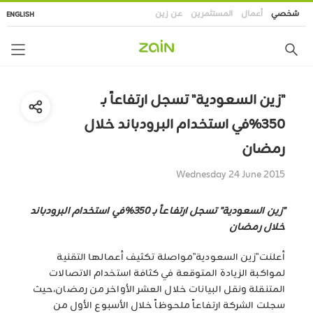
تجاوز
شخصي
أعمال
المستثمرين
عن زين
ENGLISH
إلى
المحتوى
الرئيسي
"زين السعودية" تسجل ارتفاعاً بـ
350%في استخدام البرودباند خلال
رمضان
Wednesday 24 June 2015
"زين السعودية" تسجل ارتفاعاً بـ 350%في استخدام البرودباند
خلال رمضان
أعلنت"زين السعودية"مواصلة تكثيف أعمالها التقنية
لمواكبة الزيادة المتوقعة في كثافة استخدام الاتصالات
المتنقلة ونقل البيانات خلال العشر الأواخر من رمضان،حيث
سجلت الشركة ارتفاعاً ملحوظاً خلال الأسبوع الأول من