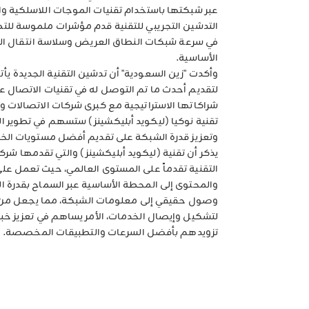
عبر شبكتها باستخدام تقنيات الموجات اللاسلكية وال
التدشين التجريبي للتقنية قدم مؤشرات ملموسة للتطو
في سرعة شبكات النطاق العريض وسلاسة انتقال البي
الأساسية.
وأكدت "زين السعودية" أن تدشين التقنية الجديدة 
لتقديم أحدث ما تم التوصل له في تقنيات الاتصال ع
شراكاتها الاستراتيجية مع كبرى شركات الاتصالات 
تقنية نوكيا (ليكويد أبليكشينز) ستسهم في تطوير 
وتعزيز قدرة الشبكة على تقديم أفضل مستويات الخ
يذكر أن تقنية (ليكويد أبليكشينز) والتي تقدمها شركة
التقنية تقدماً على المستوى العالمي، حيث تعمل عل
والمحتوى إلى المحطة الأساسية عبر السماح بقدرة ال
وصول حقيقي إلى معلومات الشبكة، مما يجعل من 
لتشكيل وإيصال الخدمات، الأمر يساهم في تعزيز خ
تزويدهم بأفضل السرعات والتطبيقات المخصصة.