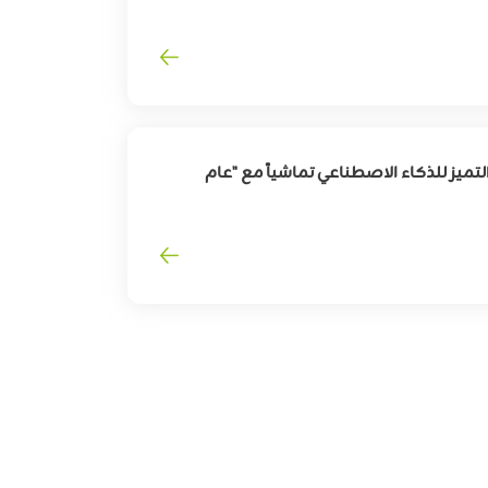
لقطاع
السفر
وترقية
تجربة
المسافرين
تميز للذكاء الاصطناعي تماشياً مع "عام