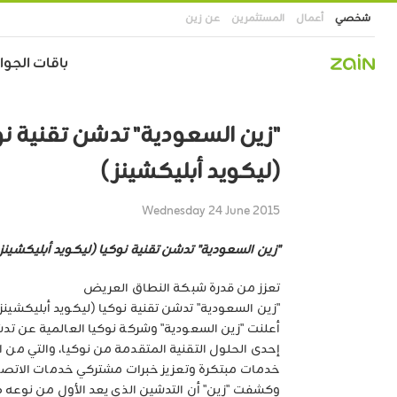
شخصي
أعمال
المستثمرين
عن زين
Main
باقات الجوال
navigation
تجاوز
إلى
"زين السعودية" تدشن تقنية نو
المحتوى
الرئيسي
(ليكويد أبليكشينز)
Wednesday 24 June 2015
"زين السعودية" تدشن تقنية نوكيا (ليكويد أبليكشينز
تعزز من قدرة شبكة النطاق العريض
"زين السعودية" تدشن تقنية نوكيا (ليكويد أبليكشينز
أعلنت "زين السعودية" وشركة نوكيا العالمية عن تدش
إحدى الحلول التقنية المتقدمة من نوكيا، والتي من
خدمات مبتكرة وتعزيز خبرات مشتركي خدمات الاتصال
وكشفت "زين" أن التدشين الذي يعد الأول من نوعه