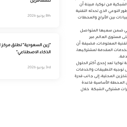
للمسافرين
شبكية من نوكيا، مبينة أن
بهدف
تمكين
التحوّل
الرقمي
ر النوعي الذي تحدثه التقنية
8th يونيو 2026
انات بين الأبراج والمحطات
يأتي ضمن سعيها المتواصل
لى مستوى العالم عبر
وتقنية المعلومات، مضيفة أن
"زين السعودية" تطلق مركز ال
الخدمات المقدمة لمشتركيها،
الذكاء الاصطناعي"
دمة.
 نوكيا تعد إحدى أكثر الحلول
3rd يونيو 2026
ى توجيه التطبيقات والخدمات
تخزين المحلية، إلى جانب قدرة
المحطة الأساسية قاعدة
برات مشتركي الشبكة خلال