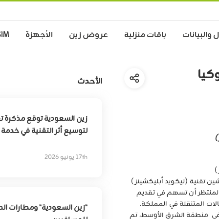
 والبيانات
باقات منزلية
عروض زين
الأجهزة
SIM
كيا
الأحدث
زين السعودية توقع مذكرة ت
لتوسيع أثر التقنية في خدم
)
17th يونيو 2026
)
ين تقنية (ليكويد أبليكشينز)
 المنتظر أن تسهم في تقديم
ات المتنقلة في المملكة.
"زين السعودية" ومطارات الد
 في منطقة الشرق الأوسط، تم