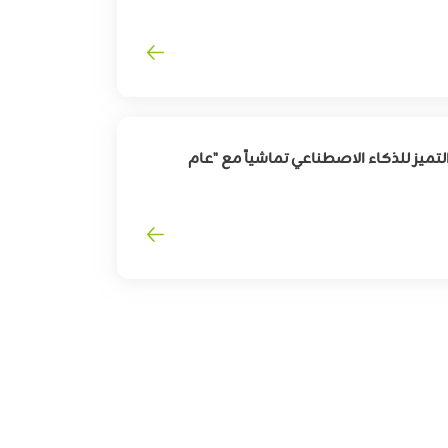
لقطاع
السفر
وترقية
تجربة
المسافرين
تميز للذكاء الاصطناعي تماشياً مع "عام