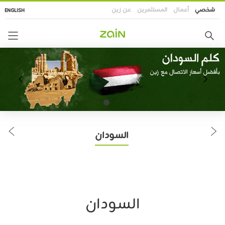
تجاوز
شخصي
أعمال
المستثمرين
عن زين
ENGLISH
إلى
المحتوى
الرئيسي
السودان
السودان