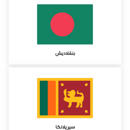
بنقلاديش
سيريلانكا