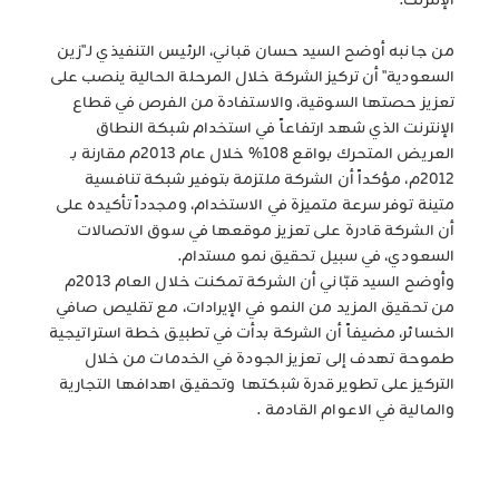
الإنترنت.
من جانبه أوضح السيد حسان قباني، الرئيس التنفيذي لـ"زين
السعودية" أن تركيز الشركة خلال المرحلة الحالية ينصب على
تعزيز حصتها السوقية، والاستفادة من الفرص في قطاع
الإنترنت الذي شهد ارتفاعاً في استخدام شبكة النطاق
العريض المتحرك بواقع 108% خلال عام 2013م مقارنة بـ
2012م، مؤكداً أن الشركة ملتزمة بتوفير شبكة تنافسية
متينة توفر سرعة متميزة في الاستخدام، ومجدداً تأكيده على
أن الشركة قادرة على تعزيز موقعها في سوق الاتصالات
السعودي، في سبيل تحقيق نمو مستدام.
وأوضح السيد قبّاني أن الشركة تمكنت خلال العام 2013م
من تحقيق المزيد من النمو في الإيرادات، مع تقليص صافي
الخسائر، مضيفاً أن الشركة بدأت في تطبيق خطة استراتيجية
طموحة تهدف إلى تعزيز الجودة في الخدمات من خلال
التركيز على تطوير قدرة شبكتها وتحقيق اهدافها التجارية
والمالية في الاعوام القادمة .