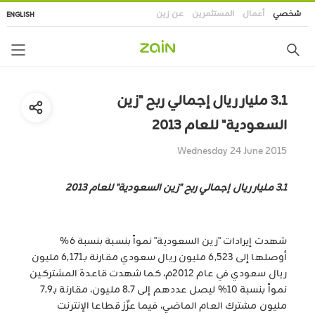
تجاوز
شخصي
أعمال
المستثمرين
عن زين
ENGLISH
إلى
المحتوى
الرئيسي
3.1 مليار ريال إجمالي ربح "زين
السعودية" للعام 2013
Wednesday 24 June 2015
3.1 مليار ريال إجمالي ربح "زين السعودية" للعام 2013
شهدت إيرادات "زين السعودية" نمواً بنسبة بنسبة 6%
أوصلها إلى 6,523 مليون ريال سعودي مقارنة بـ6,171 مليون
ريال سعودي في عام 2012م، كما شهدت قاعدة المشتركين
نمواً بنسبة 10% ليصل عددهم إلى 8.7 مليون، مقارنة بـ7.9
مليون مشترك العام الماضي، فيما عزّز قطاعا الإنترنت