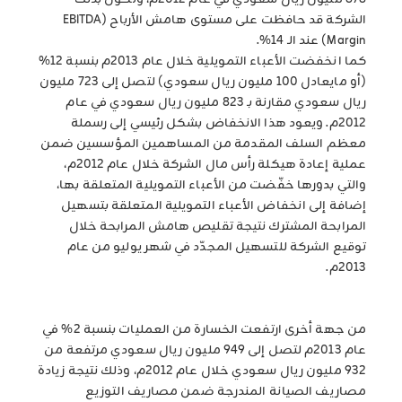
878 مليون ريال سعودي في عام 2012م، وتكون بذلك
الشركة قد حافظت على مستوى هامش الأرباح (EBITDA
Margin) عند الـ 14%.
كما انخفضت الأعباء التمويلية خلال عام 2013م بنسبة 12%
(أو مايعادل 100 مليون ريال سعودي) لتصل إلى 723 مليون
ريال سعودي مقارنة بـ 823 مليون ريال سعودي في عام
2012م. ويعود هذا الانخفاض بشكل رئيسي إلى رسملة
معظم السلف المقدمة من المساهمين المؤسسين ضمن
عملية إعادة هيكلة رأس مال الشركة خلال عام 2012م،
والتي بدورها خفّضت من الأعباء التمويلية المتعلقة بها،
إضافة إلى انخفاض الأعباء التمويلية المتعلقة بتسهيل
المرابحة المشترك نتيجة تقليص هامش المرابحة خلال
توقيع الشركة للتسهيل المجدّد في شهر يوليو من عام
2013م.
من جهة أخرى ارتفعت الخسارة من العمليات بنسبة 2% في
عام 2013م لتصل إلى 949 مليون ريال سعودي مرتفعة من
932 مليون ريال سعودي خلال عام 2012م، وذلك نتيجة زيادة
مصاريف الصيانة المندرجة ضمن مصاريف التوزيع