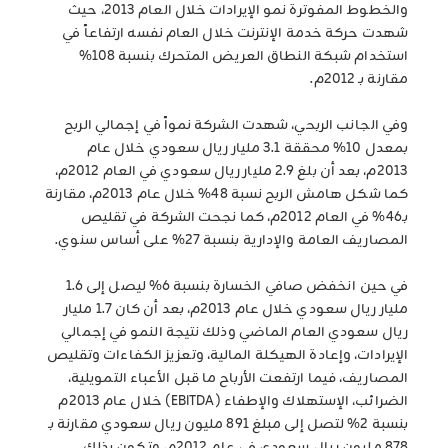
والخطوط المفوترة نمو الإيرادات خلال العام 2013، حيث
شهدت حركة خدمة الإنترنت خلال العام نفسه ارتفاعاً في
استخدام شبكة النطاق العريض المتحرك بنسبة 108%
مقارنة بـ 2012م.
وفي الجانب الربحي، شهدت الشركة نمواً في إجمالي الربح
بمعدل 10% محققة 3.1 مليار ريال سعودي خلال عام
2013م، بعد أن بلغ 2.9 مليار ريال سعودي في العام 2012م،
كما شكل هامش الربح نسبة 48% خلال عام 2013م، مقارنة
بـ46% في العام 2012م، كما نجحت الشركة في تقليص
المصاريف العامة والإدارية بنسبة 27% على أساس سنوي.
في حين انخفض صافي الخسارة بنسبة 6% ليصل إلى 1.6
مليار ريال سعودي خلال عام 2013م، بعد أن كان 1.7 مليار
ريال سعودي العام الماضي وذلك نتيجة النمو في إجمالي
الإيرادات، وإعادة الهيكلة المالية، وتعزيز الكفاءات وتقليص
المصاريف، فيما ارتفعت الأرباح ما قبل الأعباء التمويلية،
الضرائب، الإستهلاك والإطفاء (EBITDA) خلال عام 2013م
بنسبة 2% لتصل إلى مبلغ 891 مليون ريال سعودي مقارنة بـ