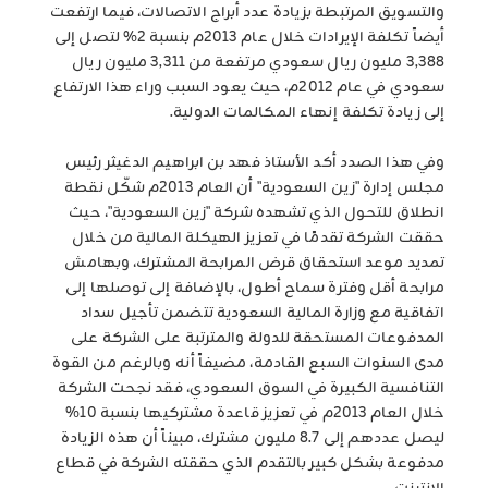
والتسويق المرتبطة بزيادة عدد أبراج الاتصالات، فيما ارتفعت
أيضاً تكلفة الإيرادات خلال عام 2013م بنسبة 2% لتصل إلى
3,388 مليون ريال سعودي مرتفعة من 3,311 مليون ريال
سعودي في عام 2012م، حيث يعود السبب وراء هذا الارتفاع
إلى زيادة تكلفة إنهاء المكالمات الدولية.
وفي هذا الصدد أكد الأستاذ فهد بن ابراهيم الدغيثر رئيس
مجلس إدارة "زين السعودية" أن العام 2013م شكّل نقطة
انطلاق للتحول الذي تشهده شركة "زين السعودية"، حيث
حققت الشركة تقدمًا في تعزيز الهيكلة المالية من خلال
تمديد موعد استحقاق قرض المرابحة المشترك، وبهامش
مرابحة أقل وفترة سماح أطول، بالإضافة إلى توصلها إلى
اتفاقية مع وزارة المالية السعودية تتضمن تأجيل سداد
المدفوعات المستحقة للدولة والمترتبة على الشركة على
مدى السنوات السبع القادمة، مضيفاً أنه وبالرغم من القوة
التنافسية الكبيرة في السوق السعودي، فقد نجحت الشركة
خلال العام 2013م في تعزيز قاعدة مشتركيها بنسبة 10%
ليصل عددهم إلى 8.7 مليون مشترك، مبيناً أن هذه الزيادة
مدفوعة بشكل كبير بالتقدم الذي حققته الشركة في قطاع