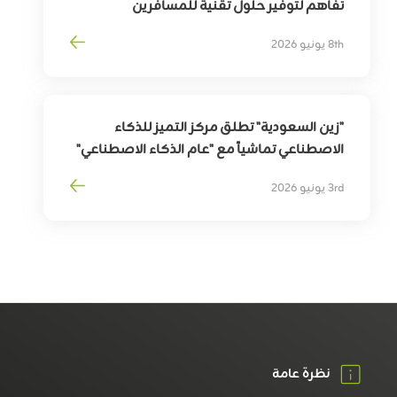
تفاهم لتوفير حلول تقنية للمسافرين
بهدف
تمكين
التحوّل
الرقمي
لقطاع
السفر
8th يونيو 2026
وترقية
تجربة
المسافرين
"زين السعودية" تطلق مركز التميز للذكاء
الاصطناعي تماشياً مع "عام الذكاء الاصطناعي"
3rd يونيو 2026
نظرة عامة