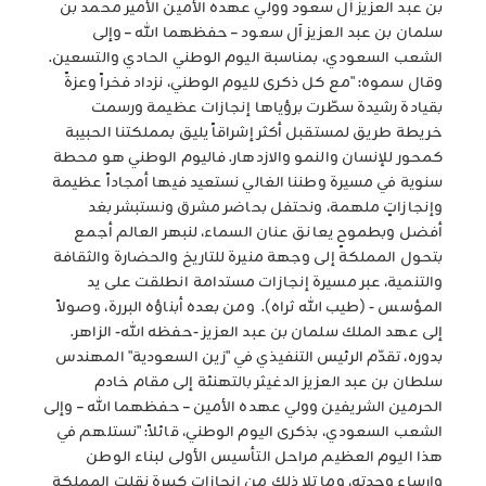
بن عبد العزيز آل سعود وولي عهده الأمين الأمير محمد بن
سلمان بن عبد العزيز آل سعود – حفظهما الله – وإلى
الشعب السعودي، بمناسبة اليوم الوطني الحادي والتسعين.
وقال سموه: "مع كل ذكرى لليوم الوطني، نزداد فخراً وعزةً
بقيادة رشيدة سطّرت برؤياها إنجازات عظيمة ورسمت
خريطة طريق لمستقبل أكثر إشراقاً يليق بمملكتنا الحبيبة
كمحور للإنسان والنمو والازدهار. فاليوم الوطني هو محطة
سنوية في مسيرة وطننا الغالي نستعيد فيها أمجاداً عظيمة
وإنجازاتٍ ملهمة، ونحتفل بحاضر مشرق ونستبشر بغد
أفضل وبطموحٍ يعانق عنان السماء، لنبهر العالم أجمع
بتحول المملكة إلى وجهة منيرة للتاريخ والحضارة والثقافة
والتنمية، عبر مسيرة إنجازات مستدامة انطلقت على يد
المؤسس - (طيب الله ثراه). ومن بعده أبناؤه البررة، وصولاً
إلى عهد الملك سلمان بن عبد العزيز -حفظه الله- الزاهر.
بدوره، تقدّم الرئيس التنفيذي في "زين السعودية" المهندس
سلطان بن عبد العزيز الدغيثر بالتهنئة إلى مقام خادم
الحرمين الشريفين وولي عهده الأمين – حفظهما الله – وإلى
الشعب السعودي، بذكرى اليوم الوطني، قائلاً: "نستلهم في
هذا اليوم العظيم مراحل التأسيس الأولى لبناء الوطن
وإرساء وحدته، وما تلا ذلك من إنجازات كبيرة نقلت المملكة