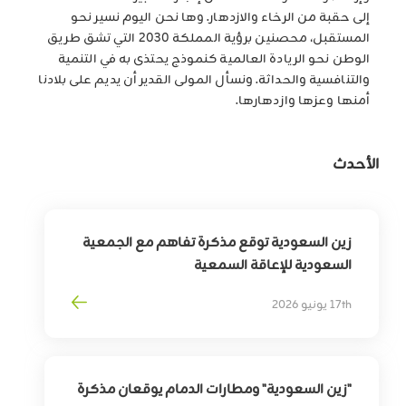
إلى حقبة من الرخاء والازدهار. وها نحن اليوم نسير نحو
المستقبل، محصنين برؤية المملكة 2030 التي تشق طريق
الوطن نحو الريادة العالمية كنموذج يحتذى به في التنمية
والتنافسية والحداثة. ونسأل المولى القدير أن يديم على بلادنا
أمنها وعزها وازدهارها.
الأحدث
زين السعودية توقع مذكرة تفاهم مع الجمعية
السعودية للإعاقة السمعية
لتوسيع أثر التقنية في خدمة وتمكين الأشخاص
17th يونيو 2026
ذوي الإعاقة السمعية
"زين السعودية" ومطارات الدمام يوقعان مذكرة