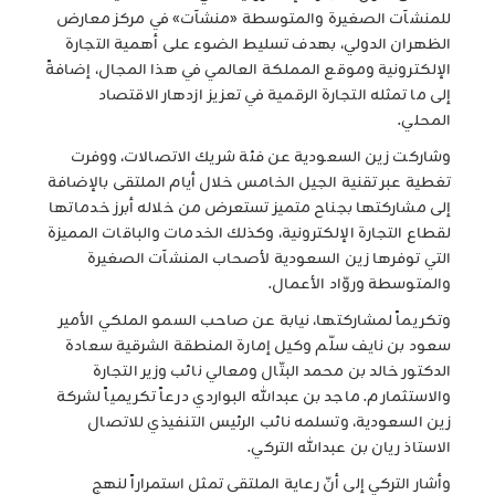
للمنشآت الصغيرة والمتوسطة «منشآت» في مركز معارض
الظهران الدولي، بهدف تسليط الضوء على أهمية التجارة
الإلكترونية وموقع المملكة العالمي في هذا المجال، إضافةً
إلى ما تمثله التجارة الرقمية في تعزيز ازدهار الاقتصاد
المحلي
.
وشاركت زين السعودية عن فئة شريك الاتصالات، ووفرت
تغطية عبر تقنية الجيل الخامس خلال أيام الملتقى بالإضافة
إلى مشاركتها بجناح متميز تستعرض من خلاله أبرز خدماتها
لقطاع التجارة الإلكترونية، وكذلك الخدمات والباقات المميزة
التي توفرها زين السعودية لأصحاب المنشآت الصغيرة
والمتوسطة وروّاد الأعمال.
وتكريماً لمشاركتها، نيابة عن صاحب السمو الملكي الأمير
سعود بن نايف سلّم وكيل إمارة المنطقة الشرقية سعادة
الدكتور خالد بن محمد البتّال ومعالي نائب وزير التجارة
والاستثمار م. ماجد بن عبدالله البواردي درعاً تكريمياً لشركة
زين السعودية، وتسلمه نائب الرئيس التنفيذي للاتصال
الاستاذ ريان بن عبدالله التركي.
وأشار التركي إلى أنّ رعاية الملتقى تمثل استمراراً لنهج