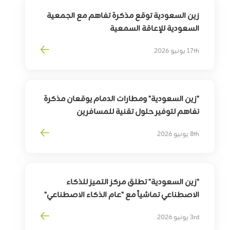
زين السعودية توقع مذكرة تفاهم مع الجمعية
السعودية للإعاقة السمعية
لتوسيع أثر التقنية في خدمة وتمكين الأشخاص
17th يونيو 2026
ذوي الإعاقة السمعية
"زين السعودية" ومطارات الدمام يوقعان مذكرة
تفاهم لتوفير حلول تقنية للمسافرين
بهدف
تمكين
التحوّل
الرقمي
لقطاع
السفر
8th يونيو 2026
وترقية
تجربة
المسافرين
"زين السعودية" تطلق مركز التميز للذكاء
الاصطناعي تماشياً مع "عام الذكاء الاصطناعي"
3rd يونيو 2026