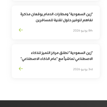
"زين السعودية" ومطارات الدمام يوقعان مذكرة
تفاهم لتوفير حلول تقنية للمسافرين
بهدف
تمكين
التحوّل
الرقمي
لقطاع
السفر
8th يونيو 2026
وترقية
تجربة
المسافرين
"زين السعودية" تطلق مركز التميز للذكاء
الاصطناعي تماشياً مع "عام الذكاء الاصطناعي"
3rd يونيو 2026