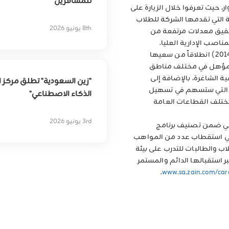
للمسافرين
ر، حيث تعرفوا خلال الزيارة على
بهدف
تمكين
التحوّل
الرقمي
ة التي تقدمها الشركة للطلاب
8th يونيو 2026
تحقيق معدلات مرتفعة من
صب الإدارية العليا.
وتأتي مشاركة "زين السعودية" في معرض (توظيف 2014) انطلاقاً من سعيها
المؤهل في مختلف مناطق
 الشاغرة، بالإضافة إلى
"زين السعودية" تطلق مركز ال
 التي ستسهم في تسهيل
الذكاء الاصطناعي"
تلف القطاعات العامة
3rd يونيو 2026
تيني ضمن تصنيف برنامج
في استقطاب عدد من المواهب
اب والطالبات للتدرب على بيئة
ر استقبالها الدائم والمستمر
.
www.sa.zain.com/car