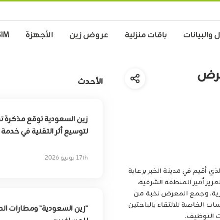
 والبيانات
باقات منزلية
عروض زين
الأجهزة
SIM
عرض
الأحدث
زين السعودية توقع مذكرة ت
لتوسيع أثر التقنية في خدم
17th يونيو 2026
"زين السعودية" في معرض (توظيف 2014) الذي أقيم في مدينة الخبر برعاية
يز أمير المنطقة الشرقية،
شرية. وجمع المعرض نخبة من
 الخاصة للالتقاء بالباحثين
"زين السعودية" ومطارات الد
 التوظيف.