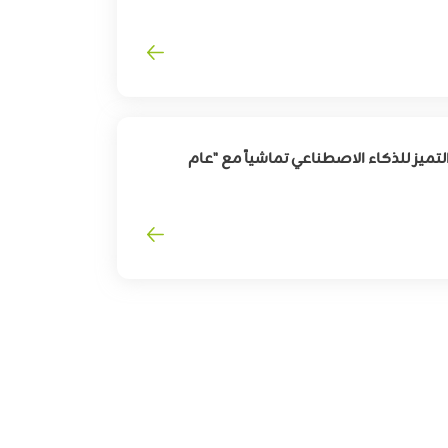
لقطاع
السفر
وترقية
تجربة
المسافرين
تميز للذكاء الاصطناعي تماشياً مع "عام