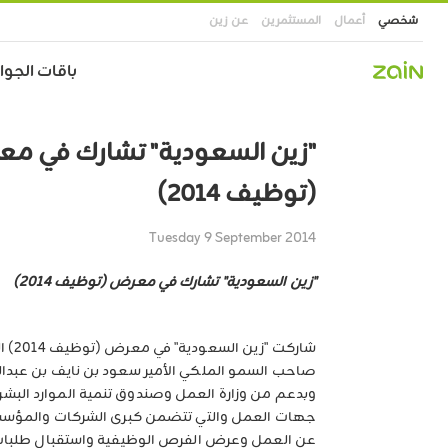
شخصي
أعمال
المستثمرين
عن زين
Main
باقات الجوال
navigation
تجاوز
إلى
"زين السعودية" تشارك في م
المحتوى
الرئيسي
(توظيف 2014)
Tuesday 9 September 2014
"زين السعودية" تشارك في معرض (توظيف 2014)
شاركت 
صاحب السمو الملكي الأمير سعود بن نايف بن عبدالعز
وبدعم من وزارة العمل وصندوق تنمية الموارد الب
جهات العمل والتي تتضمن كبرى الشركات والمؤسسات
عن العمل وعرض الفرص الوظيفية واستقبال طلبات