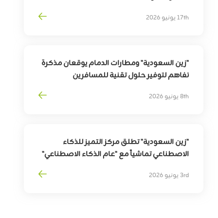
لتوسيع أثر التقنية في خدمة وتمكين الأشخاص
17th يونيو 2026
ذوي الإعاقة السمعية
"زين السعودية" ومطارات الدمام يوقعان مذكرة
تفاهم لتوفير حلول تقنية للمسافرين
بهدف
تمكين
التحوّل
الرقمي
لقطاع
السفر
8th يونيو 2026
وترقية
تجربة
المسافرين
"زين السعودية" تطلق مركز التميز للذكاء
الاصطناعي تماشياً مع "عام الذكاء الاصطناعي"
3rd يونيو 2026