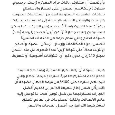
وأوضحت أن مشتركي باقات مزايا المفوترة (إيليت، بريميوم،
سمارت) بإمكانهم الحصول على الجهاز والاستمتاع
بالباقات الشهرية الممنوحة لهم من المكالمات الصوتية
والإنترنت والرسائل النصية، بالإضافة إلى منحهم 1جيجابايت
يومياً ولمدة 90 يوم وفقاً لأحدث عروض الشركة، كما يمكن
للمشتركين إقتناء جهاز Q10 من "زين" مصحوباً بباقة (هلا)
مسبقة الدفع والتي تقدم حزمة من الخدمات المتميزة
تتضمن إجراء المكالمات وإرسال الرسائل النصية، وتصفح
الإنترنت مجاناً على شبكة "زين" لمدة شهر كامل عند الشحن
بمبلغ 140 ريال، بدون دفع أي اشتراكات أسبوعية أو شهرية.
وبينت الشركة أن باقات مزايا المفوترة وباقة هلا مسبقة
الدفع تقدم لمشتركيها ميزة استرجاع قيمة الجهاز والتي
تتيح لهم استرداد حتى 100% من قيمة الجهاز، مضيفة أن
ذلك يأتي ضمن إطار سعيها الدائم إلى تقديم أفضل
الخيارات لمشتركيها من خلال توفير أحدث ما توصل إليه
عالم الاتصالات وتقنية المعلومات في العالم، لتحقق
لمشتركيها التوافق بين أفضل الخدمات والأسعار.