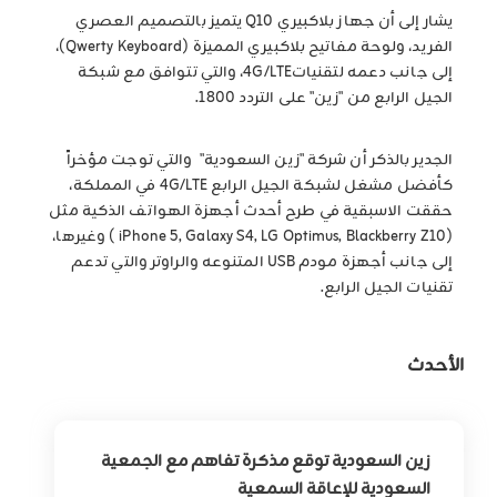
يشار إلى أن جهاز بلاكبيري Q10 يتميز بالتصميم العصري
الفريد، ولوحة مفاتيح بلاكبيري المميزة (Qwerty Keyboard)،
إلى جانب دعمه لتقنيات4G/LTE، والتي تتوافق مع شبكة
الجيل الرابع من "زين" على التردد 1800.
الجدير بالذكر أن شركة "زين السعودية" والتي توجت مؤخراً
كأفضل مشغل لشبكة الجيل الرابع 4G/LTE في المملكة،
حققت الاسبقية في طرح أحدث أجهزة الهواتف الذكية مثل
(iPhone 5, Galaxy S4, LG Optimus, Blackberry Z10 ) وغيرها،
إلى جانب أجهزة مودم USB المتنوعه والراوتر والتي تدعم
تقنيات الجيل الرابع.
الأحدث
زين السعودية توقع مذكرة تفاهم مع الجمعية
السعودية للإعاقة السمعية