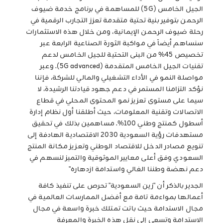
الجيل الخامس (5G) للمساهمة في برنامج خدمة ضيوف
الرحمن بتوفير بنية تحتية متقدمة تعزز التجارب الرقمية في
رحلة ضيوف الرحمن الإيمانية، ومن خلال هذه الاستثمارات
سنساهم أيضاَ في مواكبة الثورة الصناعية الرابعة عبر
تخصيص 45% من البنى التحتية للجيل الخامس لدعم
تقنيات الجيل الخامس المتقدمة (5G advanced). وعبر
مواصلة النمو في الأداء التشغيلي والمالي للشركة، فإننا
نؤكد التزامنا المستمر في دعم جهود قيادتنا الرشيدة، لا
سيما على مستوى تعزيز نمو المحتوى المحلي في قطاع
الاتصالات وتقنية المعلومات، حيث أطلقنا أول نظام إدارة
أسطول كمنتج وطني 100%. مساهمين بذلك في تحقيق
مستهدفات رؤية السعودية 2030 الاقتصادية الهادفة إلى
تنويع مصادر الدخل للاقتصاد الوطني وتعزيز مكانة المنتج
السعودي وفق أعلى معايير الموثوقية والتميز لنسهم في
دعم نهضة وطننا الغالي واستدامة ازدهاره"
الجدير بالذكر أن "زين السعودية" تحرص على تنفيذ كافة
أعمالها بمواءمة تامة مع أفضل الممارسات العالمية في
مجال الاستدامة حيث باتت تمتلك خبرة واسعة في مجال
الاستدامة وتسعى إلى نقل هذه الخبرة والمعرفة