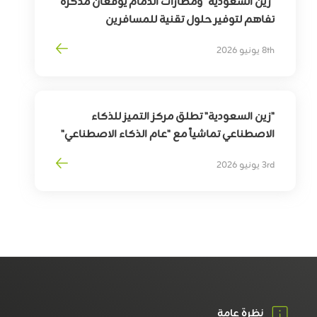
"زين السعودية" ومطارات الدمام يوقعان مذكرة
تفاهم لتوفير حلول تقنية للمسافرين
بهدف
تمكين
التحوّل
الرقمي
لقطاع
السفر
8th يونيو 2026
وترقية
تجربة
المسافرين
"زين السعودية" تطلق مركز التميز للذكاء
الاصطناعي تماشياً مع "عام الذكاء الاصطناعي"
3rd يونيو 2026
نظرة عامة