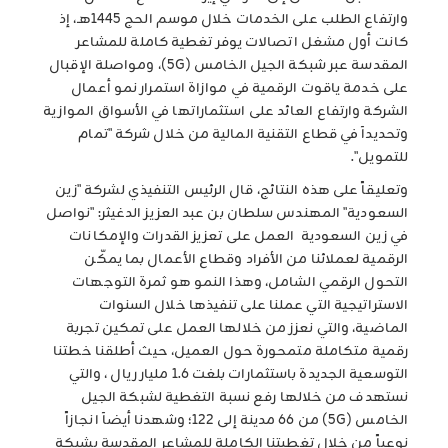
وارتفاع الطلب على الخدمات خلال موسم الحج 1445هـ، إذ
كانت أول مشغل اتصالات يوفر تغطية كاملة للمشاعر
المقدسة عبر شبكة الجيل الخامس (5G)، ومواصلة الإقبال
على خدمة ياقوت الرقمية في موازاة استمرار نمو أعمال
الشركة وارتفاع العائد على استثماراتها في الأسواق الموازية
وتحديداَ في قطاع التقنية المالية من خلال شركة "تمام
للتمويل".
وتعليقاً على هذه النتائج، قال الرئيس التنفيذي لشركة "زين
السعودية" المهندس سلطان بن عبد العزيز الدغيثر: "نواصل
في زين السعودية العمل على تعزيز القدرات والإمكانات
الرقمية لعملائنا من الأفراد وقطاع الأعمال بما يمكّن
التحول الرقمي الشامل، وهذا النمو هو ثمرة التوجهات
الاستراتيجية التي عملنا على تنفيذها خلال السنوات
الماضية، والتي نعزز من خلالها العمل على تمكين تجربة
رقمية متكاملة متمحورة حول العميل، حيث أطلقنا خطتنا
التوسعية الجديدة باستثمارات بلغت 1.6 مليار ريال ، والتي
نستهدف من خلالها رفع نسبة التغطية لشبكة الجيل
الخامس (5G) من 66 مدينة إلى 122؛ وشهدنا أيضاَ انجازاً
نوعياً من خلال تغطيتنا الكاملة للمشاعر المقدسة بشبكة