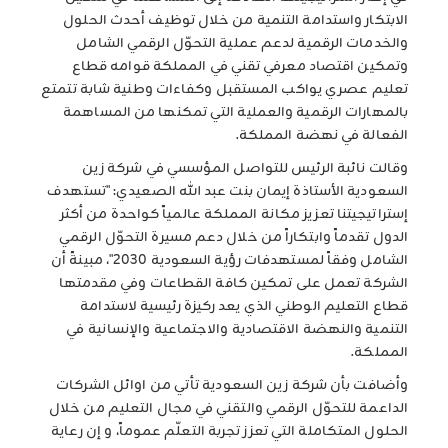
الابتكار واستدامة التنمية من خلال توظيف أحدث الحلول
والخدمات الرقمية لدعم عملية التحوّل الرقمي الشامل
وتمكين اقتصاد معرفي تقني في المملكة قوامه قطاع
تعليم عصري يواكب المستقبل وكفاءات وطنية شابة تتمتع
بالمهارات الرقمية والعملية التي تمكنها من المساهمة
الفعالة في نهضة المملكة.
وقالت نائبة الرئيس للتواصل المؤسسي في شركة زين
السعودية الأستاذة إيمان بنت عبد الله الصعيدي: "تستهدف
إستراتيجيتنا تعزيز مكانة المملكة عالمياً كواحدة من أكثر
الدول تقدماً وابتكاراً من خلال دعم مسيرة التحوّل الرقمي
الشامل وفقاً لمستهدفات رؤية السعودية 2030"، مبينةً أن
الشركة تعمل على تمكين كافة القطاعات وفي مقدمتها
قطاع التعليم الوطني الذي يعد ركيزة رئيسية لاستدامة
التنمية والنهضة الاقتصادية والاجتماعية والإنسانية في
المملكة.
وأضافت بأن شركة زين السعودية تأتي من اوائل الشركات
الداعمة للتحوّل الرقمي والتقني في مجال التعليم من خلال
الحلول المتكاملة التي تعزز تجربة التعلّم عموماً، و إن رعاية