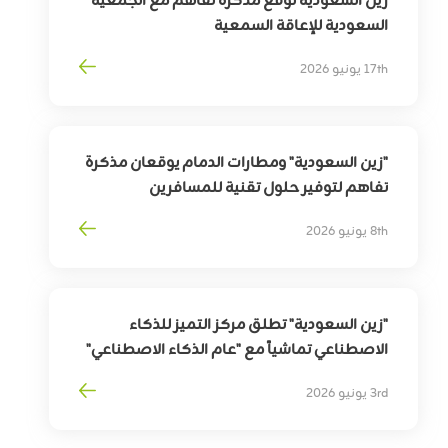
زين السعودية توقع مذكرة تفاهم مع الجمعية
السعودية للإعاقة السمعية
لتوسيع أثر التقنية في خدمة وتمكين الأشخاص
17th يونيو 2026
ذوي الإعاقة السمعية
"زين السعودية" ومطارات الدمام يوقعان مذكرة
تفاهم لتوفير حلول تقنية للمسافرين
بهدف
تمكين
التحوّل
الرقمي
لقطاع
السفر
8th يونيو 2026
وترقية
تجربة
المسافرين
"زين السعودية" تطلق مركز التميز للذكاء
الاصطناعي تماشياً مع "عام الذكاء الاصطناعي"
3rd يونيو 2026