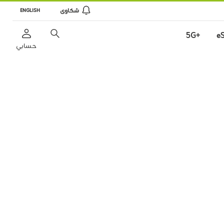
شكاوى
ENGLISH
+5G
e
حسابي