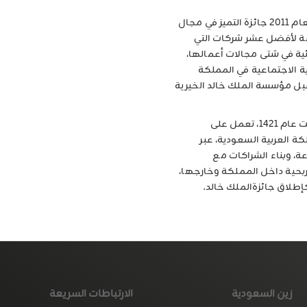
وكانت المؤسسة قد منحت "زين السعودية" خلال العام 2011 جائزة التميز في مجال
سة لأفضل عشر شركات التي
يئية في شتى مجالات أعمالها،
 الاجتماعية في المملكة
بل مؤسسة الملك خالد الخيرية
يشار إلى أن مؤسسة الملك خالد الخيرية والتي تأسست عام 1421، تعمل على
ة العربية السعودية، عبر
ة، وبناء الشراكات مع
حية داخل المملكة وخارجها،
طلاق جائزةالملك خالد.
زين السعودية
الارتباطات السريعة