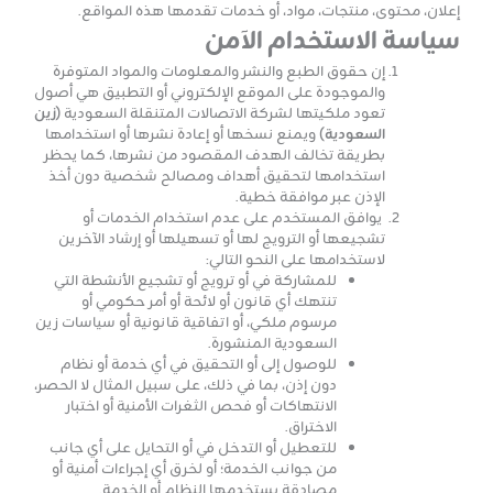
إعلان، محتوى، منتجات، مواد، أو خدمات تقدمها هذه المواقع.
سياسة الاستخدام الآمن
إن حقوق الطبع والنشر والمعلومات والمواد المتوفرة
والموجودة على الموقع الإلكتروني أو التطبيق هي أصول
تعود ملكيتها لشركة الاتصالات المتنقلة السعودية
(زين
السعودية)
ويمنع نسخها أو إعادة نشرها أو استخدامها
بطريقة تخالف الهدف المقصود من نشرها، كما يحظر
استخدامها لتحقيق أهداف ومصالح شخصية دون أخذ
الإذن عبر موافقة خطية.
يوافق المستخدم على عدم استخدام الخدمات أو
تشجيعها أو الترويج لها أو تسهيلها أو إرشاد الآخرين
لاستخدامها على النحو التالي:
للمشاركة في أو ترويج أو تشجيع الأنشطة التي
تنتهك أي قانون أو لائحة أو أمر حكومي أو
مرسوم ملكي، أو اتفاقية قانونية أو سياسات زين
السعودية المنشورة.
للوصول إلى أو التحقيق في أي خدمة أو نظام
دون إذن، بما في ذلك، على سبيل المثال لا الحصر،
الانتهاكات أو فحص الثغرات الأمنية أو اختبار
الاختراق.
للتعطيل أو التدخل في أو التحايل على أي جانب
من جوانب الخدمة؛ أو لخرق أي إجراءات أمنية أو
مصادقة يستخدمها النظام أو الخدمة.