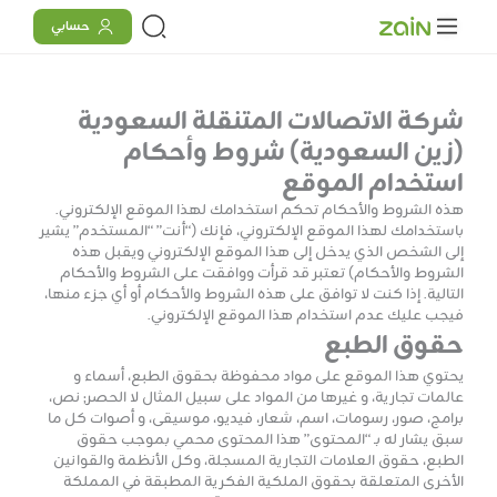
خطي
content
حسابي
لى
لمحتوى
شركة الاتصالات المتنقلة السعودية
(زين السعودية) شروط وأحكام
استخدام الموقع
هذه الشروط والأحكام تحكم استخدامك لهذا الموقع الإلكتروني.
باستخدامك لهذا الموقع الإلكتروني، فإنك (“أنت” “المستخدم” يشير
إلى الشخص الذي يدخل إلى هذا الموقع الإلكتروني ويقبل هذه
الشروط والأحكام) تعتبر قد قرأت ووافقت على الشروط والأحكام
التالية. إذا كنت لا توافق على هذه الشروط والأحكام أو أي جزء منها،
فيجب عليك عدم استخدام هذا الموقع الإلكتروني.
حقوق الطبع
يحتوي هذا الموقع على مواد محفوظة بحقوق الطبع، أسماء و
عالمات تجارية، و غيرها من المواد على سبيل المثال لا الحصر; نص،
برامج، صور، رسومات، اسم، شعار، فيديو، موسيقى، و أصوات كل ما
سبق يشار له بـ “المحتوى” هذا المحتوى محمي بموجب حقوق
الطبع، حقوق العلامات التجارية المسجلة، وكل الأنظمة والقوانين
الأخرى المتعلقة بحقوق الملكية الفكرية المطبقة في المملكة