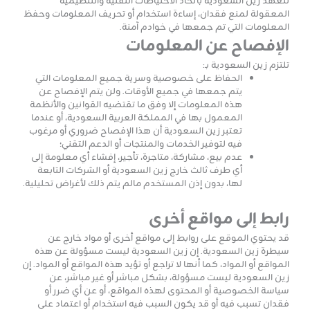
تتعهد زين السعودية باتخاذ الاحتياطات التقنية والتنظيمية
المعقولة لمنع فقدان، إساءة استخدام أو تحريف المعلومات وحفظ
المعلومات التي تم جمعها في خوادم آمنة.
الإفصاح عن المعلومات
تلتزم زين السعودية بـ:
الحفاظ على خصوصية وسرية جميع المعلومات التي
يتم جمعها في جميع الأوقات. ولن يتم الإفصاح عن
هذه المعلومات إلا وفق ما تقتضيه القوانين والأنظمة
المعمول بها في المملكة العربية السعودية، أو عندما
تعتبر زين السعودية أن هذا الإفصاح ضروري أو مرغوب
فيه لتوفير الخدمات والمنتجات أو الدعم التقني؛
عدم بيع، مشاركة، متاجرة، تأجير، إفشاء أي معلومة إلى
أي طرف ثالث خارج زين السعودية أو الشركات التابعة
لها، بدون إذن المستخدم مالم يتم ذلك لأغراض تحليلية.
رابط إلى مواقع أخرى
قد يحتوي الموقع على روابط إلى مواقع أخرى أو مواد خارج عن
سيطرة زين السعودية. إن زين السعودية ليست مسؤولة عن هذه
المواقع أو المواد، كما أنها لا تراجع أو تؤيد هذه المواقع أو المواد. إن
زين السعودية ليست مسؤولة، بشكل مباشر أو غير مباشر، عن
سياسة الخصوصية أو المحتوى لهذه المواقع، أو عن أي ضرر أو
فقدان تسبب فيه أو قد يكون السبب فيه استخدام أو اعتماد على