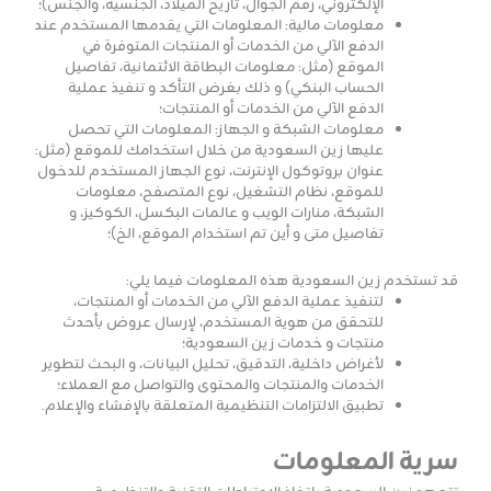
الإلكتروني، رقم الجوال، تاريخ الميلاد، الجنسية، والجنس)؛
معلومات مالية: المعلومات التي يقدمها المستخدم عند
الدفع الآلي من الخدمات أو المنتجات المتوفرة في
الموقع (مثل: معلومات البطاقة الائتمانية، تفاصيل
الحساب البنكي) و ذلك بغرض التأكد و تنفيذ عملية
الدفع الآلي من الخدمات أو المنتجات؛
معلومات الشبكة و الجهاز: المعلومات التي تحصل
عليها زين السعودية من خلال استخدامك للموقع (مثل:
عنوان بروتوكول الإنترنت، نوع الجهاز المستخدم للدخول
للموقع، نظام التشغيل، نوع المتصفح، معلومات
الشبكة، منارات الويب و عالمات البكسل، الكوكيز، و
تفاصيل متى و أين تم استخدام الموقع، الخ)؛
قد تستخدم زين السعودية هذه المعلومات فيما يلي:
لتنفيذ عملية الدفع الآلي من الخدمات أو المنتجات،
للتحقق من هوية المستخدم، لإرسال عروض بأحدث
منتجات و خدمات زين السعودية؛
لأغراض داخلية، التدقيق، تحليل البيانات، و البحث لتطوير
الخدمات والمنتجات والمحتوى والتواصل مع العملاء؛
تطبيق الالتزامات التنظيمية المتعلقة بالإفشاء والإعلام.
سرية المعلومات