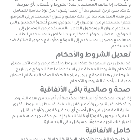
والأحكام، إذا خالف المستخدم هذه الشروط والأحكام بأي طريقة
كانت، يحق لزين السعودية أن تتخذ الإجراء الذي تراه مناسبًا للتعامل
مع هذه المخالفة، بما في ذلك تعليق وصول المستخدم إلى الموقع،
حظر المستخدم من الوصول إلى الموقع، ومنع أجهزة الكمبيوتر التي
تستخدم عنوان البروتوكول الخاص بالمستخدم من الوصول إلى
الموقع، الاتصال بموفر خدمة الإنترنت الخاص بالمستخدم لتطلب
منها منع وصول المستخدم إلى الموقع و/أو رفع دعوى قضائية ضد
المستخدم.
تعديل الشروط والأحكام
قد تعدل زين السعودية هذه الشروط والأحكام من وقت لآخر. تطبق
الأحكام والشروط المعدلة على استخدامك لهذا الموقع من تاريخ
نشرها على هذا الموقع. يرجى مراجعة هذه الصفحة بانتظام لضمان
معرفتك بأحدث الشروط و الأحكام.
صحة و صالحية باقي الأتفاقية
إذا قررت المحكمة أو السلطة المختصة أن أي بند من هذه الشروط
والأحكام غير قانوني و/أو غير قابل للتنفيذ، فستظل الشروط الأخرى
سارية المفعول. في حال أصبح أي بند غير قانوني و/أو غير قابل
للتنفيذ سيكون قانونيًا أو قابلاً للتنفيذ إذا تم حذف جزء منه، فسيتم
اعتبار ذلك الجزء محذوفًا، وسيظل باقي البند ساريًا.
كامل الاتفاقية
تشكل هذه الشروط والأحكام الاتفاقية الكاملة بين المستخدم