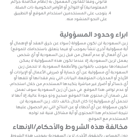
قانوني وفقًا للقانون المعمول به (نظام مكافحة جرائم
المعلوماتية) أو اللوائح أو الأوامر الحكومية ذات الصلة.
يتوجب على المستخدمين استخدام الموقع أو التطبيق
على النحو المنشود منه.
ابراء وحدود المسؤولية
زين السعودية لن تكون مسؤولة (سواء عن خرق العقد أو الإهمال أو
أية مسؤولية أخرى تنشأ بموجب أو فيما يتعلق باستخدامك للموقع)
عن أي أفعال أو عدم أفعال من قبل زين السعودية أو أي شخص
يعمل لزين السعودية، إلا عندما تكون هذه المسؤولية لا يمكن
استبعادها بموجب بالقوانين والأنظمة السعودية. لا تتحمل زين
السعودية أي مسؤولية عن أي خسارة أو ضررفي الأعمال أو الإيرادات أو
الأرباح أو المدخرات المتوقعة، البيانات التي يتم فقدانها أو تلفها أو
أي خسائر أو أضرار غير مباشرة يتكبدها المستخدم من خلال استخدام،
أو عدم توافر، هذا الموقع. في حين أن زين السعودية سوف تعمل
على ضمان أن محتوى هذا الموقع صحيح وذو جودة عالية، إلا أنها لا
تتحمل أي مسؤولية إذا كان الحال خالف ذلك. زين السعودية لن
تكون مسؤولة عن أي أخطاء أو عن النتائج التي تم الحصول عليها
نتيجة استخدام هذا المحتوى أو أية مشاكل فنية قد تواجه
المستخدم مع الموقع.
مخالفة هذه الشروط والأحكام/الإنهاء
دون المساس بالحقوق الأخرى لزين السعودية بموجب هذه الشروط