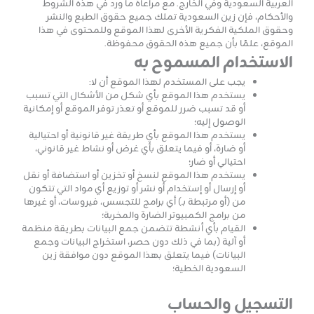
العربية السعودية وفي الخارج. مع مراعاة ما ورد في هذه الشروط
والأحكام، فإن زين السعودية تملك جميع حقوق الطبع والنشر
وحقوق الملكية الفكرية الأخرى لهذا الموقع وللمحتوى في هذا
الموقع، علمًا بأن جميع هذه الحقوق محفوظة.
الاستخدام المسموح به
يجب على المستخدم لهذا الموقع أن لا:
يستخدم هذا الموقع بأي شكل من الأشكال التي تسبب
أو قد تسبب ضرر للموقع أو تعذر توفر الموقع أو إمكانية
الوصول إليه؛
يستخدم هذا الموقع بأي طريقة غير قانونية أو احتيالية
أو ضارة، أو فيما يتعلق بأي غرض أو نشاط غير قانوني،
احتيالي أو ضار؛
يستخدم هذا الموقع لنسخ أو تخزين أو استضافة أو نقل
أو إرسال أو إستخدام أو نشر أو توزيع أي مواد التي تتكون
من (أو مرتبطة بـ) أي برامج للتجسس، فيروسات، أو غيرها
من برامج الكمبيوتر الضارة والمخربة؛
القيام بأي أنشطة تتضمن جمع البيانات بطريقة منظمة
أو آلية (بما في ذلك دون حصر، استخراج البيانات وجمع
البيانات) فيما يتعلق بهذا الموقع دون موافقة زين
السعودية الخطية؛
التسجيل والحساب